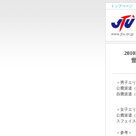
トップページ
20
世
＜男子エリ
公費派遣（
自費派遣（
福井 
＜女子エリ
公費派遣（
スフェイス
＜参考＞