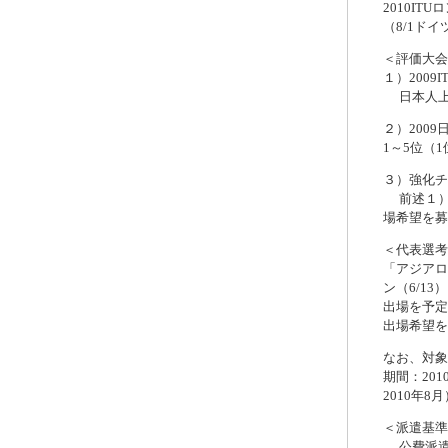
2010I
（8/1ド
＜評価大会
１）200
日本人上位
２）200
1～5位（
３）強化チ
前述１）
場希望を募
＜代表選考
「アジアロ
ン（6/1
出場を予定
出場希望を
なお、対象
期間：201
2010年
＜派遣基準
公費派遣