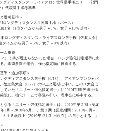
TUロングディスタンストライアスロン世界選手権エリート部門
イツ）代表選手選考基準
と選考基準＞
9ITUロングディスタンス世界選手権（パース）
1名（1位タイムから男子＋8％、女子＋10％以内）
9日本ロングディスタンストライアスロン選手権（佐渡大会）
1位タイムから男子＋5％、女子＋8％以内）
ーム推薦
２）で枠が埋まらなかった場合、ロング強化指定選手に出
る。希望多数の場合、強化指定順に推薦する。
基準：追加事項＞
ングディアスタンス選手権（6/13）、アイアンマンジャパ
3）、徳之島大会（6/27）の中止と延期に伴い、この３大会に
していた「エリート強化指定選手」に2010ITU世界選手権
確認し、強化チームで審議を行い、理事会に答申する。
となる「エリート強化指定選手」は、2010年第２期（認定
0年3月～2010年5月） 、第３期（認定期間：2010年6月～
8月）の１８歳以上（2010年12月31日現在）の選手とする。」
＞
枠は男女各1名に与えられる。