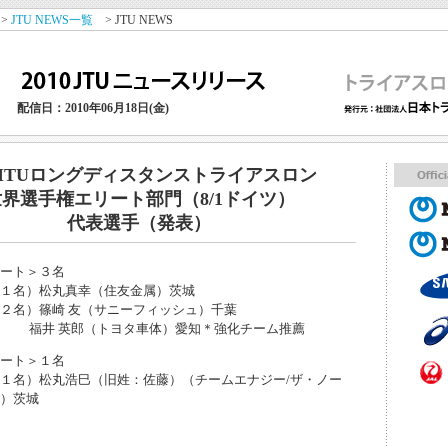
>
JTU NEWS一覧
> JTU NEWS
配信日：2010年06月18日(金)
10ITUロングディスタンストライアスロン
界選手権エリート部門（8/1ドイツ）
代表選手（発表）
ート＞３名
１名）松丸真幸（住友金属）茨城
２名）篠崎 友（サニーフィッシュ）千葉
英郎（トヨタ車体）愛知＊強化チーム推薦
ート＞１名
１名）松丸浩巳（旧姓：佐藤）（チームエナジー/ザ・ノー
）茨城