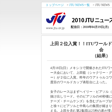
トップページ
>
JTU NEWS一覧
> JTU NEWS
配信日：2010年04月19日(月)
上田２位入賞！！ITUワール
会
（結果）
4月18日(日）メキシコで開催されたITU
ー大会において、上田藍（シャクリー・グ
ー）が２位に入賞。昨年のウアトゥルコワ
度目のワールドカップ表彰台に上った。
女子のレースはまずヘイリー・ピアソル（
抜け出しリード。そのピアソルの40秒後に
ナーズ・チームケンズ）を含むグループが
と徐々にピアソルと中島らの集団が縮まり
える。上田を含む第2集団は25秒の差が埋