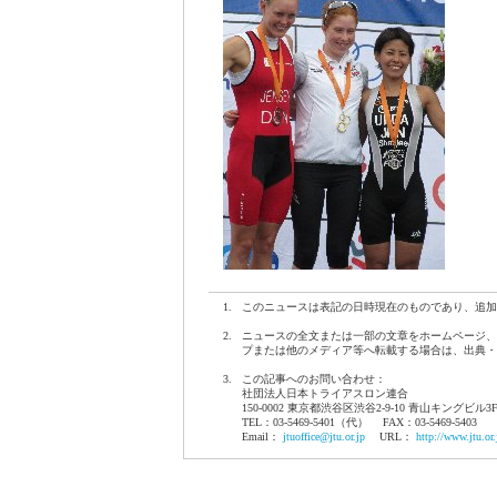
1.
このニュースは表記の日時現在のものであり、追加
2.
ニュースの全文または一部の文章をホームページ、
プまたは他のメディア等へ転載する場合は、出典・
3.
この記事へのお問い合わせ：
社団法人日本トライアスロン連合
150-0002 東京都渋谷区渋谷2-9-10 青山キングビル3
TEL：03-5469-5401（代） FAX：03-5469-5403
Email：
jtuoffice@jtu.or.jp
URL：
http://www.jtu.or.