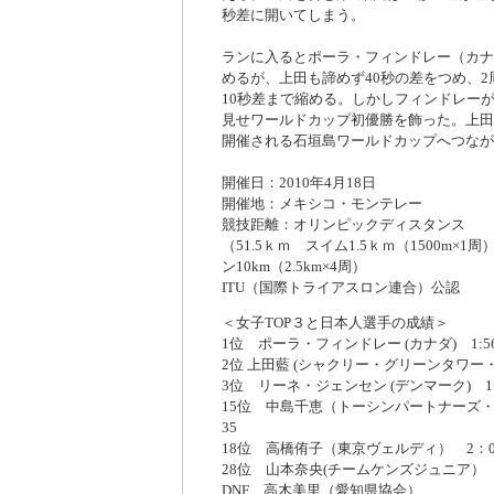
秒差に開いてしまう。
ランに入るとポーラ・フィンドレー（カナ
めるが、上田も諦めず40秒の差をつめ、
10秒差まで縮める。しかしフィンドレー
見せワールドカップ初優勝を飾った。上田
開催される石垣島ワールドカップへつなが
開催日：2010年4月18日
開催地：メキシコ・モンテレー
競技距離：オリンピックディスタンス
（51.5ｋｍ スイム1.5ｋｍ（1500m×1周）
ン10km（2.5km×4周）
ITU（国際トライアスロン連合）公認
＜女子TOP３と日本人選手の成績＞
1位 ポーラ・フィンドレー (カナダ) 1:56
2位 上田藍 (シャクリー・グリーンタワー・稲
3位 リーネ・ジェンセン (デンマーク) 1:5
15位 中島千恵（トーシンパートナーズ・
35
18位 高橋侑子（東京ヴェルディ） 2：0
28位 山本奈央(チームケンズジュニア） 2
DNF 高木美里（愛知県協会）