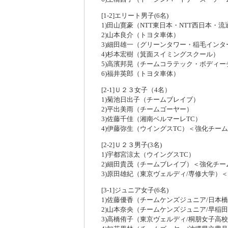
[1-2]エリート男子(6名)
1)田山寛豪（NTT東日本・NTT西日本・
2)山本良介（トヨタ車体）
3)細田雄一（グリーンタワー・稲毛インタ
4)杉本宏樹（箕面スイミングスクール）
5)高濱邦晃（チームコラテック・ボディー
6)福井英郎（トヨタ車体）
[2-1]Ｕ２３女子（4名）
1)菊池日出子（チームブレイブ）
2)平出美雨（チームゴーヤー）
3)佐藤千佳（湘南ベルマーレTC）
4)伊藤弥生（ウイングスTC）＜強化チー
[2-2]Ｕ２３男子(3名)
1)宇都宮涼太（ウイングスTC）
2)細田貴茂（チームブレイブ）＜強化チー
3)原田雄紀（東京ヴェルディ/専修大学）
[3-1]ジュニア女子(6名)
1)佐藤優香（チームケンズジュニア/日本
2)山本奈央（チームケンズジュニア/早稲
3)高橋侑子（東京ヴェルディ/桐朋女子高