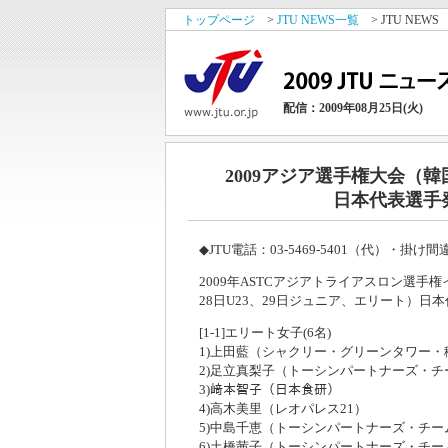
トップページ
>
JTU NEWS一覧
> JTU NEWS
配信：2009年08月25日(火)
2009アジア選手権大会（
日本代表選手
◆JTU電話：03-5469-5401（代）・掛
2009年ASTCアジアトライアスロン選手
28日U23、29日ジュニア、エリート）日
[1-1]エリート女子(6名)
1)上田藍（シャクリー・グリーンタワー・
2)足立真梨子（トーシンパートナーズ・チ
3)﨑本智子（日本食研）
4)高木美里（レオパレス21）
5)中島千恵（トーシンパートナーズ・チー
6)土橋茜子（トーシンパートナーズ・チー