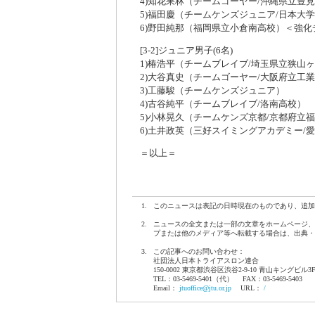
4)知花果林（チームゴーヤー/沖縄県立豊
5)福田慶（チームケンズジュニア/日本大
6)野田純那（福岡県立小倉南高校）＜強化
[3-2]ジュニア男子(6名)
1)椿浩平（チームブレイブ/埼玉県立狭山
2)大谷真史（チームゴーヤー/大阪府立工
3)工藤駿（チームケンズジュニア）
4)古谷純平（チームブレイブ/洛南高校）
5)小林晃久（チームケンズ京都/京都府立
6)土井政英（三好スイミングアカデミー/
＝以上＝
1.
このニュースは表記の日時現在のものであり、追加
2.
ニュースの全文または一部の文章をホームページ、
プまたは他のメディア等へ転載する場合は、出典・
3.
この記事へのお問い合わせ：
社団法人日本トライアスロン連合
150-0002 東京都渋谷区渋谷2-9-10 青山キングビル3
TEL：03-5469-5401（代） FAX：03-5469-5403
Email：
jtuoffice@jtu.or.jp
URL：
/