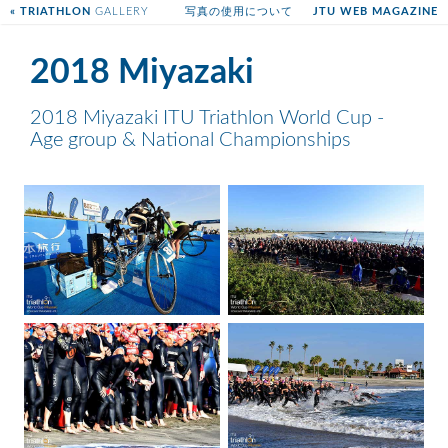
« TRIATHLON
GALLERY
写真の使用について
JTU WEB MAGAZINE
2018 Miyazaki
2018 Miyazaki ITU Triathlon World Cup -
Age group & National Championships